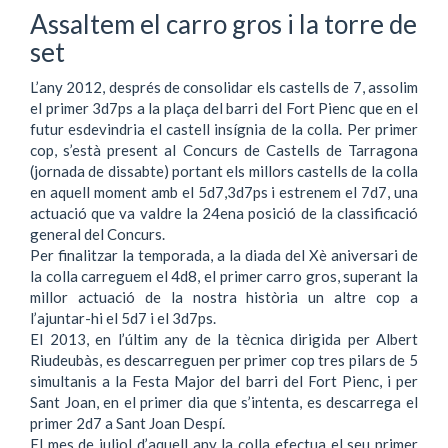
Assaltem el carro gros i la torre de
set
L’any 2012, després de consolidar els castells de 7, assolim
el primer 3d7ps a la plaça del barri del Fort Pienc que en el
futur esdevindria el castell insígnia de la colla. Per primer
cop, s’està present al Concurs de Castells de Tarragona
(jornada de dissabte) portant els millors castells de la colla
en aquell moment amb el 5d7,3d7ps i estrenem el 7d7, una
actuació que va valdre la 24ena posició de la classificació
general del Concurs.
Per finalitzar la temporada, a la diada del Xè aniversari de
la colla carreguem el 4d8, el primer carro gros, superant la
millor actuació de la nostra història un altre cop a
l’ajuntar-hi el 5d7 i el 3d7ps.
El 2013, en l’últim any de la tècnica dirigida per Albert
Riudeubàs, es descarreguen per primer cop tres pilars de 5
simultanis a la Festa Major del barri del Fort Pienc, i per
Sant Joan, en el primer dia que s’intenta, es descarrega el
primer 2d7 a Sant Joan Despí.
El mes de juliol d’aquell any la colla efectua el seu primer