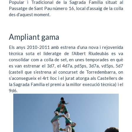
Popular i Tradicional de la Sagrada Família situat al
Passatge de Sant Pau número 16, local d’assaig de la colla
des d'aquest moment.
Ampliant gama
Els anys 2010-2011 amb estrena d’una nova i rejovenida
tècnica sota el lideratge de l’Albert Riudeubàs es va
consolidar com a colla de set, en unes temporades en què
es van estrenar el 3d7, el 4d7a, pd5ps, 3d7a, vd5ps, 5d7
(castell que s’estrena al concurset de Torredembarra, on
s’aconsegueix el 4rt lloc i el jurat atorga als Castellers de
la Sagrada Família el premi a la millor execució tècnica) i el
9d6.