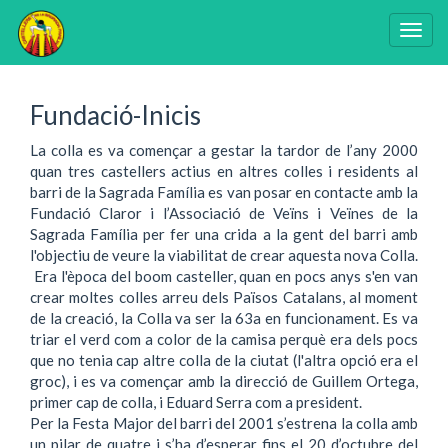
Togg
navig
Vés
al
Fundació-Inicis
contingut
La colla es va començar a gestar la tardor de l’any 2000
quan tres castellers actius en altres colles i residents al
barri de la Sagrada Família es van posar en contacte amb la
Fundació Claror i l’Associació de Veïns i Veïnes de la
Sagrada Família per fer una crida a la gent del barri amb
l'objectiu de veure la viabilitat de crear aquesta nova Colla.
Era l'època del boom casteller, quan en pocs anys s'en van
crear moltes colles arreu dels Països Catalans, al moment
de la creació, la Colla va ser la 63a en funcionament. Es va
triar el verd com a color de la camisa perquè era dels pocs
que no tenia cap altre colla de la ciutat (l'altra opció era el
groc), i es va començar amb la direcció de Guillem Ortega,
primer cap de colla, i Eduard Serra com a president.
Per la Festa Major del barri del 2001 s’estrena la colla amb
un pilar de quatre i s’ha d’esperar fins el 20 d’octubre del