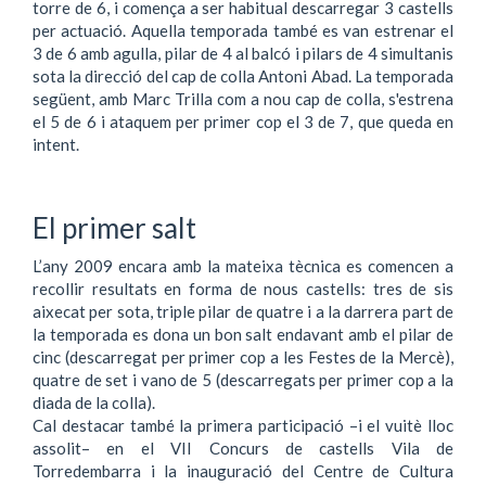
torre de 6, i comença a ser habitual descarregar 3 castells
per actuació. Aquella temporada també es van estrenar el
3 de 6 amb agulla, pilar de 4 al balcó i pilars de 4 simultanis
sota la direcció del cap de colla Antoni Abad. La temporada
següent, amb Marc Trilla com a nou cap de colla, s'estrena
el 5 de 6 i ataquem per primer cop el 3 de 7, que queda en
intent.
El primer salt
L’any 2009 encara amb la mateixa tècnica es comencen a
recollir resultats en forma de nous castells: tres de sis
aixecat per sota, triple pilar de quatre i a la darrera part de
la temporada es dona un bon salt endavant amb el pilar de
cinc (descarregat per primer cop a les Festes de la Mercè),
quatre de set i vano de 5 (descarregats per primer cop a la
diada de la colla).
Cal destacar també la primera participació –i el vuitè lloc
assolit– en el VII Concurs de castells Vila de
Torredembarra i la inauguració del Centre de Cultura