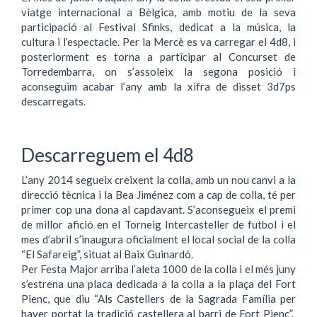
viatge internacional a Bèlgica, amb motiu de la seva
participació al Festival Sfinks, dedicat a la música, la
cultura i l’espectacle. Per la Mercè es va carregar el 4d8, i
posteriorment es torna a participar al Concurset de
Torredembarra, on s’assoleix la segona posició i
aconseguim acabar l’any amb la xifra de disset 3d7ps
descarregats.
Descarreguem el 4d8
L’any 2014 segueix creixent la colla, amb un nou canvi a la
direcció tècnica i la Bea Jiménez com a cap de colla, té per
primer cop una dona al capdavant. S’aconsegueix el premi
de millor afició en el Torneig Intercasteller de futbol i el
mes d’abril s’inaugura oficialment el local social de la colla
“El Safareig”, situat al Baix Guinardó.
Per Festa Major arriba l’aleta 1000 de la colla i el més juny
s’estrena una placa dedicada a la colla a la plaça del Fort
Pienc, que diu “Als Castellers de la Sagrada Família per
haver portat la tradició castellera al barri de Fort Pienc”.