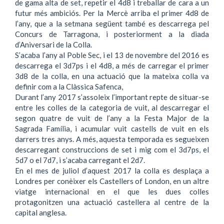
de gama alta de set, repetir el 4d8 i treballar de cara a un
futur més ambiciós. Per la Mercè arriba el primer 4d8 de
l’any, que a la setmana següent també es descarrega pel
Concurs de Tarragona, i posteriorment a la diada
d’Aniversari de la Colla.
S’acaba l’any al Poble Sec, i el 13 de novembre del 2016 es
descarrega el 3d7ps i el 4d8, a més de carregar el primer
3d8 de la colla, en una actuació que la mateixa colla va
definir com a la Clàssica Safenca,
Durant l’any 2017 s’assoleix l’important repte de situar-se
entre les colles de la categoria de vuit, al descarregar el
segon quatre de vuit de l’any a la Festa Major de la
Sagrada Família, i acumular vuit castells de vuit en els
darrers tres anys. A més, aquesta temporada es segueixen
descarregant construccions de set i mig com el 3d7ps, el
5d7 o el 7d7, i s’acaba carregant el 2d7.
En el mes de juliol d’aquest 2017 la colla es desplaça a
Londres per conèixer els Castellers of London, en un altre
viatge internacional en el que les dues colles
protagonitzen una actuació castellera al centre de la
capital anglesa.