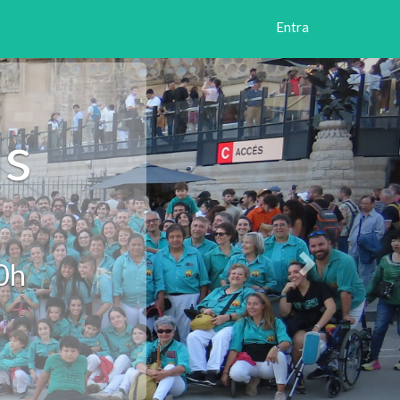
Entra
Següent
ls
30h