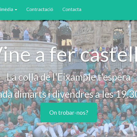
imèdia
Contractació
Contacta
ine a fer castel
La colla de l'Eixample t'espera
da dimarts i divendres a les 19.
On trobar-nos?