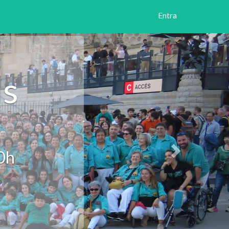
Entra
Següent
ls
30h