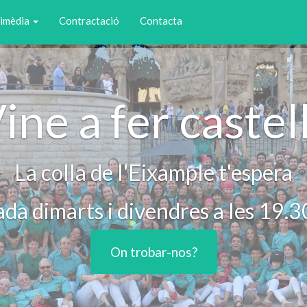
imèdia
Contractació
Contacta
ine a fer castel
La colla de l'Eixample t'espera
da dimarts i divendres a les 19.
On trobar-nos?