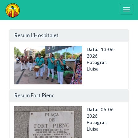
Togg
navig
Vés
al
Resum L'Hospitalet
contingut
Data
13-06-
2026
Fotògraf:
Lluïsa
Resum Fort Pienc
Data
06-06-
2026
Fotògraf:
Lluïsa