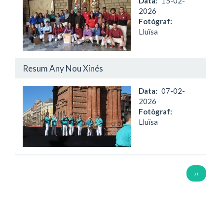
Data
15-02-
2026
Fotògraf:
Lluïsa
Resum Any Nou Xinés
Data
07-02-
2026
Fotògraf:
Lluïsa
Paginació
Pàgina
››
següent